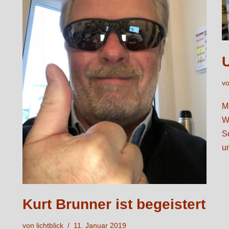
v
M
W
S
u
Kurt Brunner ist begeistert
von
lichtblick
11. Januar 2019